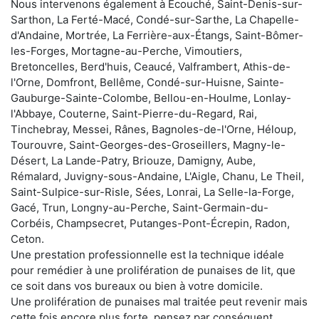
Nous intervenons également à Écouché, Saint-Denis-sur-
Sarthon, La Ferté-Macé, Condé-sur-Sarthe, La Chapelle-
d'Andaine, Mortrée, La Ferrière-aux-Étangs, Saint-Bômer-
les-Forges, Mortagne-au-Perche, Vimoutiers,
Bretoncelles, Berd'huis, Ceaucé, Valframbert, Athis-de-
l'Orne, Domfront, Bellême, Condé-sur-Huisne, Sainte-
Gauburge-Sainte-Colombe, Bellou-en-Houlme, Lonlay-
l'Abbaye, Couterne, Saint-Pierre-du-Regard, Rai,
Tinchebray, Messei, Rânes, Bagnoles-de-l'Orne, Héloup,
Tourouvre, Saint-Georges-des-Groseillers, Magny-le-
Désert, La Lande-Patry, Briouze, Damigny, Aube,
Rémalard, Juvigny-sous-Andaine, L'Aigle, Chanu, Le Theil,
Saint-Sulpice-sur-Risle, Sées, Lonrai, La Selle-la-Forge,
Gacé, Trun, Longny-au-Perche, Saint-Germain-du-
Corbéis, Champsecret, Putanges-Pont-Écrepin, Radon,
Ceton.
Une prestation professionnelle est la technique idéale
pour remédier à une prolifération de punaises de lit, que
ce soit dans vos bureaux ou bien à votre domicile.
Une prolifération de punaises mal traitée peut revenir mais
cette fois encore plus forte, pensez par conséquent