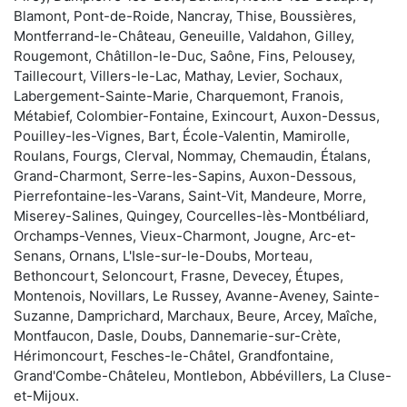
Blamont, Pont-de-Roide, Nancray, Thise, Boussières,
Montferrand-le-Château, Geneuille, Valdahon, Gilley,
Rougemont, Châtillon-le-Duc, Saône, Fins, Pelousey,
Taillecourt, Villers-le-Lac, Mathay, Levier, Sochaux,
Labergement-Sainte-Marie, Charquemont, Franois,
Métabief, Colombier-Fontaine, Exincourt, Auxon-Dessus,
Pouilley-les-Vignes, Bart, École-Valentin, Mamirolle,
Roulans, Fourgs, Clerval, Nommay, Chemaudin, Étalans,
Grand-Charmont, Serre-les-Sapins, Auxon-Dessous,
Pierrefontaine-les-Varans, Saint-Vit, Mandeure, Morre,
Miserey-Salines, Quingey, Courcelles-lès-Montbéliard,
Orchamps-Vennes, Vieux-Charmont, Jougne, Arc-et-
Senans, Ornans, L'Isle-sur-le-Doubs, Morteau,
Bethoncourt, Seloncourt, Frasne, Devecey, Étupes,
Montenois, Novillars, Le Russey, Avanne-Aveney, Sainte-
Suzanne, Damprichard, Marchaux, Beure, Arcey, Maîche,
Montfaucon, Dasle, Doubs, Dannemarie-sur-Crète,
Hérimoncourt, Fesches-le-Châtel, Grandfontaine,
Grand'Combe-Châteleu, Montlebon, Abbévillers, La Cluse-
et-Mijoux.