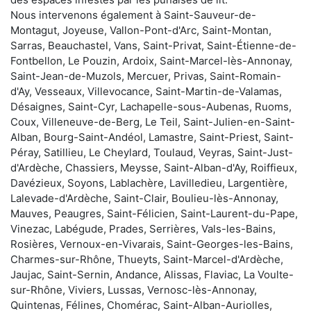
Nous intervenons également à Saint-Sauveur-de-
Montagut, Joyeuse, Vallon-Pont-d'Arc, Saint-Montan,
Sarras, Beauchastel, Vans, Saint-Privat, Saint-Étienne-de-
Fontbellon, Le Pouzin, Ardoix, Saint-Marcel-lès-Annonay,
Saint-Jean-de-Muzols, Mercuer, Privas, Saint-Romain-
d'Ay, Vesseaux, Villevocance, Saint-Martin-de-Valamas,
Désaignes, Saint-Cyr, Lachapelle-sous-Aubenas, Ruoms,
Coux, Villeneuve-de-Berg, Le Teil, Saint-Julien-en-Saint-
Alban, Bourg-Saint-Andéol, Lamastre, Saint-Priest, Saint-
Péray, Satillieu, Le Cheylard, Toulaud, Veyras, Saint-Just-
d'Ardèche, Chassiers, Meysse, Saint-Alban-d'Ay, Roiffieux,
Davézieux, Soyons, Lablachère, Lavilledieu, Largentière,
Lalevade-d'Ardèche, Saint-Clair, Boulieu-lès-Annonay,
Mauves, Peaugres, Saint-Félicien, Saint-Laurent-du-Pape,
Vinezac, Labégude, Prades, Serrières, Vals-les-Bains,
Rosières, Vernoux-en-Vivarais, Saint-Georges-les-Bains,
Charmes-sur-Rhône, Thueyts, Saint-Marcel-d'Ardèche,
Jaujac, Saint-Sernin, Andance, Alissas, Flaviac, La Voulte-
sur-Rhône, Viviers, Lussas, Vernosc-lès-Annonay,
Quintenas, Félines, Chomérac, Saint-Alban-Auriolles,