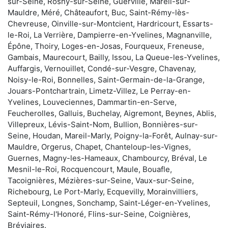
sur-Seine, Rosny-sur-Seine, Guerville, Mareil-sur-
Mauldre, Méré, Châteaufort, Buc, Saint-Rémy-lès-
Chevreuse, Oinville-sur-Montcient, Hardricourt, Essarts-
le-Roi, La Verrière, Dampierre-en-Yvelines, Magnanville,
Épône, Thoiry, Loges-en-Josas, Fourqueux, Freneuse,
Gambais, Maurecourt, Bailly, Issou, La Queue-les-Yvelines,
Auffargis, Vernouillet, Condé-sur-Vesgre, Chavenay,
Noisy-le-Roi, Bonnelles, Saint-Germain-de-la-Grange,
Jouars-Pontchartrain, Limetz-Villez, Le Perray-en-
Yvelines, Louveciennes, Dammartin-en-Serve,
Feucherolles, Galluis, Buchelay, Aigremont, Beynes, Ablis,
Villepreux, Lévis-Saint-Nom, Bullion, Bonnières-sur-
Seine, Houdan, Mareil-Marly, Poigny-la-Forêt, Aulnay-sur-
Mauldre, Orgerus, Chapet, Chanteloup-les-Vignes,
Guernes, Magny-les-Hameaux, Chambourcy, Bréval, Le
Mesnil-le-Roi, Rocquencourt, Maule, Bouafle,
Tacoignières, Mézières-sur-Seine, Vaux-sur-Seine,
Richebourg, Le Port-Marly, Ecquevilly, Morainvilliers,
Septeuil, Longnes, Sonchamp, Saint-Léger-en-Yvelines,
Saint-Rémy-l'Honoré, Flins-sur-Seine, Coignières,
Bréviaires.